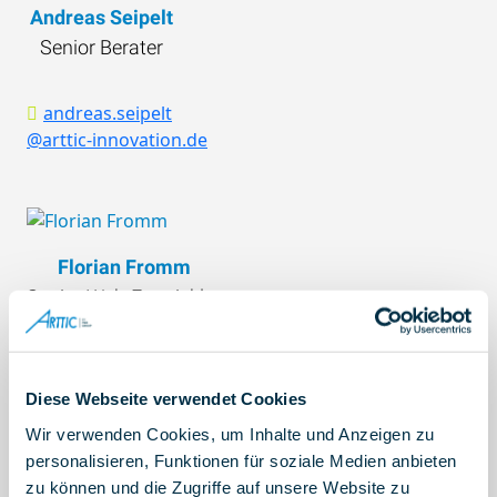
FONDAZIONE CENTRO EURO-
Andreas Seipelt
MEDITERRANEOSUI CAMBIAMENTI CLIMATICI,
Senior Berater
Italy
FACTOR SOCIAL – CONSULTORIA EM PSICO –
andreas.seipelt
SOCIOLOGIA E AMBIENTE LDA, Portugal
@arttic-innovation.de
ARTTIC INNOVATION GMBH, Germany
Pacific Disaster Center, United States
UNIVERSITY COLLEGE LONDON, United Kingdom
TOHOKU UNIVERSITY, Japan
Florian Fromm
Senior Web-Entwickler
florian.fromm
@arttic-innovation.de
Diese Webseite verwendet Cookies
Wir verwenden Cookies, um Inhalte und Anzeigen zu
personalisieren, Funktionen für soziale Medien anbieten
zu können und die Zugriffe auf unsere Website zu