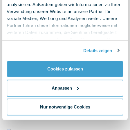
analysieren. Außerdem geben wir Informationen zu Ihrer
Florian Riegel
Verwendung unserer Website an unsere Partner für
Senior Kommunikations­
soziale Medien, Werbung und Analysen weiter. Unsere
manager
Partner führen diese Informationen möglicherweise mit
weiteren Daten zusammen, die Sie ihnen bereitgestellt
florian.riegel
haben oder die sie im Rahmen Ihrer Nutzung der Dienste
@arttic-innovation.de
gesammelt haben.
Details zeigen
Cookies zulassen
Manoj Kumar Gopala Krishnan
Berater
Anpassen
manoj.kumar
Nur notwendige Cookies
@arttic-innovation.de