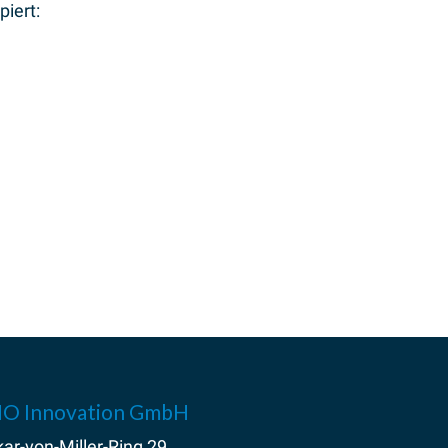
iert:
O Innovation GmbH
ar-von-Miller-Ring 29