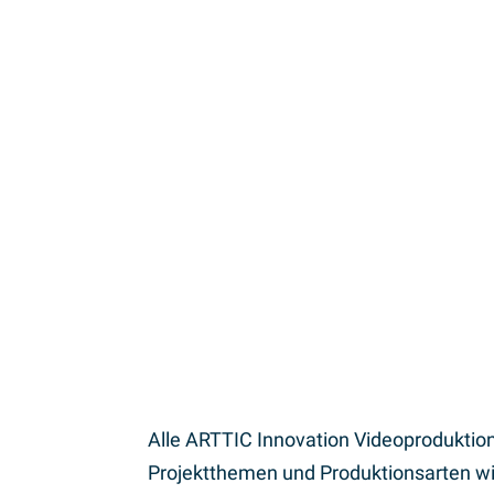
Ein Projektvideo kann viele Aufgaben erf
Ergebnis zum Projekt passt. Vom Schrei
fertigen Videos liefern wir Ihnen alles a
Ob Animationsvideos, wie für das Fors
EBiSC
oder
TARGET
– Wir produzieren d
Alle ARTTIC Innovation Videoproduktio
Projektthemen und Produktionsarten wi