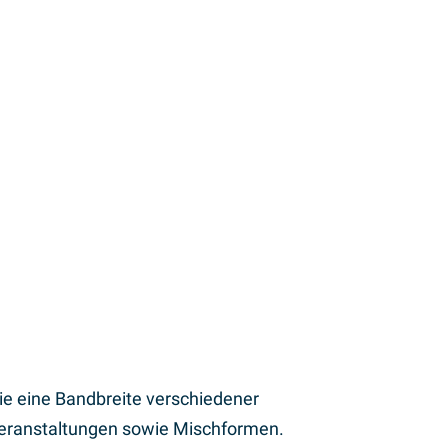
 Wichtig ist vor allem, dass das
ur Veröffentlichung und Vermarktung des
aits wie für
HyFlexFuel
,
CENTRELINE
,
Sie eine Bandbreite verschiedener
Veranstaltungen sowie Mischformen.