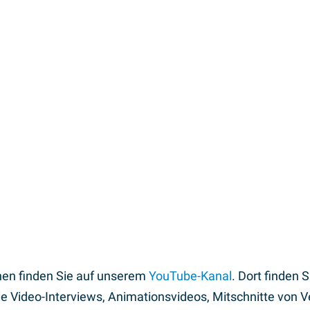
üllen und bei der Umsetzung gibt es unzählige Variationen.
ben des Skripts und der Erstellung des Storyboards bis z
us einer Hand.
chungsprojekt
SUN-to-LIQUID
, oder klassische Projektportr
as für Sie passende Video.
nen finden Sie auf unserem
YouTube-Kanal
. Dort finden 
e Video-Interviews, Animationsvideos, Mitschnitte von 