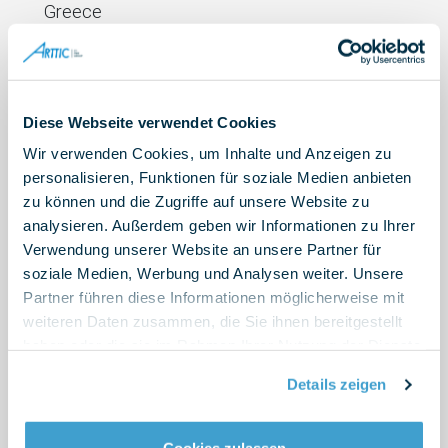
Greece
SINTEF ENERGI AS, Norway
COMMISSARIAT A L ENERGIE ATOMIQUE ET AUX
ENERGIES ALTERNATIVES, France
UNIVERSITE DE LIEGE, Belgium
Diese Webseite verwendet Cookies
TECHNISCHE UNIVERSITAET MUENCHEN,
Wir verwenden Cookies, um Inhalte und Anzeigen zu
Germany
personalisieren, Funktionen für soziale Medien anbieten
SpinDrive Oy, Finland
zu können und die Zugriffe auf unsere Website zu
Beteiligtes Team
analysieren. Außerdem geben wir Informationen zu Ihrer
SOCIETE TUNISIENNE D ELECTRICITE ET DE
Verwendung unserer Website an unsere Partner für
GAZ, Tunisia
soziale Medien, Werbung und Analysen weiter. Unsere
MOTOR OIL (HELLAS) DIILISTIRIA KORINTHOU
Partner führen diese Informationen möglicherweise mit
A.E., Greece
Andreas Schweinberger
weiteren Daten zusammen, die Sie ihnen bereitgestellt
EURONOVIA, France
haben oder die sie im Rahmen Ihrer Nutzung der Dienste
Senior Berater
E.MCC ENERGY SRO, Slovakia
gesammelt haben.
Details zeigen
POLENERGIE, France
andreas.schweinberger
ARTTIC INNOVATION GMBH, Germany
@arttic-innovation.de
HAUTE ECOLE SPECIALISEE DE SUISSE
Cookies zulassen