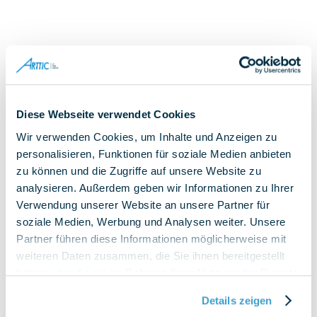
Wir freuen uns immer über die Verstärkung unseres
Diese Webseite verwendet Cookies
leidenschaftlichen Teams!
Wir verwenden Cookies, um Inhalte und Anzeigen zu
personalisieren, Funktionen für soziale Medien anbieten
Wenn Du...
zu können und die Zugriffe auf unsere Website zu
analysieren. Außerdem geben wir Informationen zu Ihrer
auf der Suche nach einer sinnvollen Tätigkeit in
Verwendung unserer Website an unsere Partner für
einem dynamischen und internationalen
soziale Medien, Werbung und Analysen weiter. Unsere
Umfeld bist, in dem Du Dich entfalten und Deine
Partner führen diese Informationen möglicherweise mit
Karriere vorantreiben kannst;
weiteren Daten zusammen, die Sie ihnen bereitgestellt
haben oder die sie im Rahmen Ihrer Nutzung der Dienste
eine offene, respektvolle und zukunftsorientierte
gesammelt haben.
Unternehmenskultur zu schätzen weißt;
Details zeigen